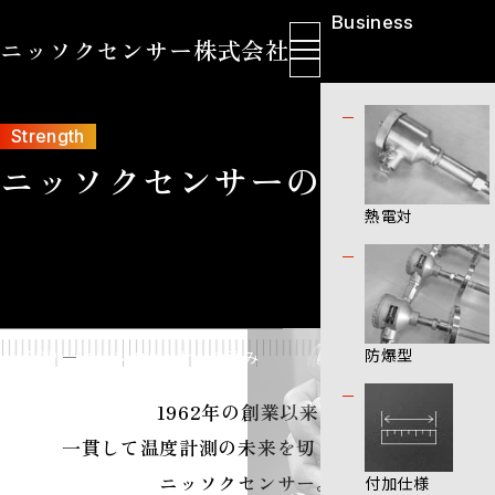
Business
ニッソクセンサー株式会社
製品情報
Strength
ニッソクセンサーの強み
熱電対
防爆型
TOP
ニッソクセンサーの強み
1962年の創業以来、
一貫して温度計測の未来を切り拓いてきた
ニッソクセンサー。
付加仕様