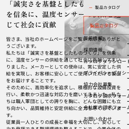
「誠実さを基盤としたものづくり」
製品カタログ
を信条に、温度センサーの供給を通
じて社会に貢献
製品カタログ
新着情報
皆さま、当社のホームページをご覧いただきありがと
うございます。
採用情報
私たちは「誠実さを基盤としたものづくり」を信条
に、温度センサーの供給を通じて社会に貢献してまい
カタログダウンロー
りました。メーカーとしての使命は、常に安定した供
プライバシーポリシ
給を実現し、お客様に安心してご使用いただける製品
をお届けすることです。
協力会社募集
そのために、高効率化を追求し、積極的な設備投資を
行い、柔軟かつ迅速な対応力を磨いてきました。私た
カタログ請求フォー
ちは職人軍団としての誇りを胸に、どんな困難にも立
会社案内請求フォー
ち向かい、品質維持と安定供給に全力を尽くしていま
す。
お問い合わせ
従業員一人ひとりの成長と幸福を大切にし、安心して
力を発揮できる職場環境を整えることで、企業全体の