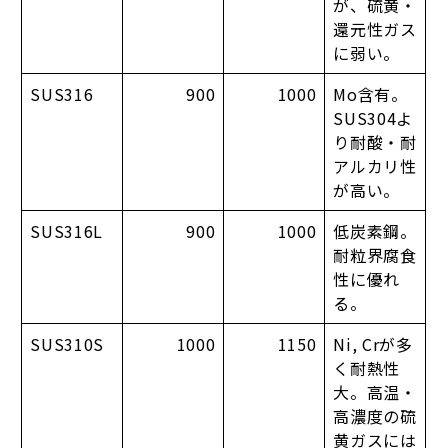
が、硫黄・
還元性ガス
に弱い。
SUS316
900
1000
Mo含有。
SUS304よ
り耐酸・耐
アルカリ性
が高い。
SUS316L
900
1000
低炭素鋼。
耐粒界腐食
性に優れ
る。
SUS310S
1000
1150
Ni, Crが多
く耐熱性
大。高温・
高濃度の硫
黄ガスには