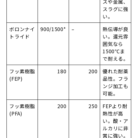
スや金属、
スラグに強
い。
ボロンナイ
900/1500*
–
熱伝導が良
トライド
い。還元雰
囲気なら
1500℃ま
で耐える。
フッ素樹脂
180
200
優れた耐薬
(FEP)
品性。フラ
ンジ加工も
可能。
フッ素樹脂
200
250
FEPより耐
(PFA)
熱性が高
い。酸・ア
ルカリに非
常に強い。