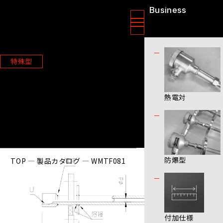
Business
ニッソクセンサー株式会社
製品情報
特殊型
WMTF081
熱電対
防爆型
TOP
製品カタログ
WMTF081
付加仕様