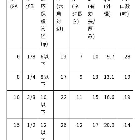
びA
びB
応
(六
(ネ
(有
(外
山数
保
角
ジ長
効
径)
(吋)
護
対
さ)
長/
管
辺)
厚
径
み)
(φ)
6
1/8
6以
13
7
10
9.7
28
下
8
1/4
8以
17
9
13
13.1
19
下
10
3/8
10
22
11
15
16.6
19
以
下
15
1/2
12
26
12
17
20.9
14
以
下