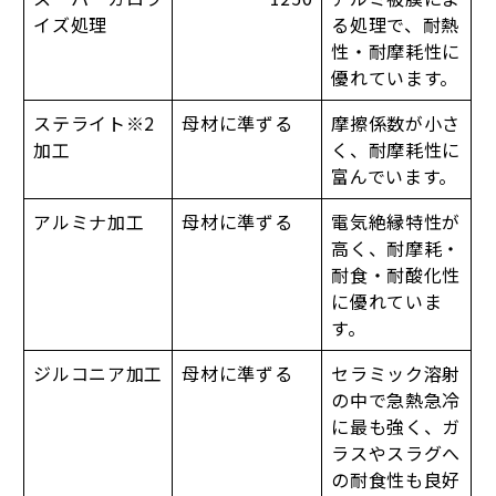
イズ処理
る処理で、耐熱
性・耐摩耗性に
優れています。
ステライト※2
母材に準ずる
摩擦係数が小さ
加工
く、耐摩耗性に
富んでいます。
アルミナ加工
母材に準ずる
電気絶縁特性が
高く、耐摩耗・
耐食・耐酸化性
に優れていま
す。
ジルコニア加工
母材に準ずる
セラミック溶射
の中で急熱急冷
に最も強く、ガ
ラスやスラグへ
の耐食性も良好