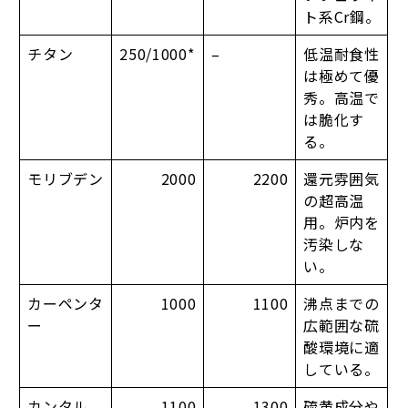
ト系Cr鋼。
チタン
250/1000*
–
低温耐食性
は極めて優
秀。高温で
は脆化す
る。
モリブデン
2000
2200
還元雰囲気
の超高温
用。炉内を
汚染しな
い。
カーペンタ
1000
1100
沸点までの
ー
広範囲な硫
酸環境に適
している。
カンタル
1100
1300
硫黄成分や