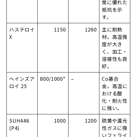
常に優れた
抵抗を示
す。
ハステロイ
1150
1260
主に耐熱
X
材。高温強
度が大き
く、加工・
溶接性も良
好。
ヘインズア
800/1000*
–
Co基合
ロイ 25
金。高温に
おける酸
化・耐火性
に強い。
SUH446
1000
1200
硫黄や還元
(P4)
性ガスに強
いフェライ