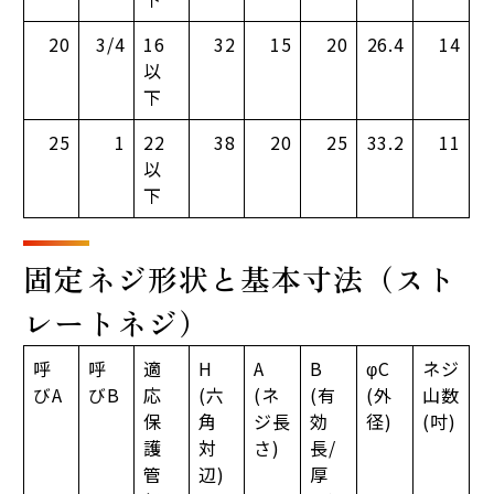
20
3/4
16
32
15
20
26.4
14
以
下
25
1
22
38
20
25
33.2
11
以
下
固定ネジ形状と基本寸法（スト
レートネジ）
呼
呼
適
H
A
B
φC
ネジ
びA
びB
応
(六
(ネ
(有
(外
山数
保
角
ジ長
効
径)
(吋)
護
対
さ)
長/
管
辺)
厚