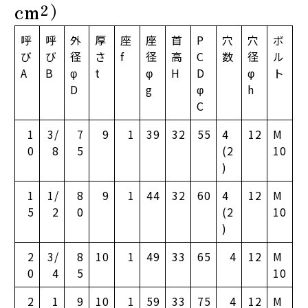
cm²）
呼
呼
外
厚
座
座
首
P
穴
穴
ボ
び
び
径
さ
f
径
高
C
数
径
ル
A
B
φ
t
φ
H
D
φ
ト
D
g
φ
h
C
1
3/
7
9
1
39
32
55
4
12
M
0
8
5
(2
10
)
1
1/
8
9
1
44
32
60
4
12
M
5
2
0
(2
10
)
2
3/
8
10
1
49
33
65
4
12
M
0
4
5
10
2
1
9
10
1
59
33
75
4
12
M