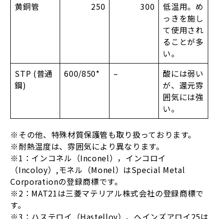
黄銅管
250
300
低温用。め
っきを施し
て使用され
ることが多
い。
STP (普通
600/850*
–
酸には弱い
鋼)
が、還元雰
囲気には強
い。
※その他、特殊材質保護管も取り扱っております。
※耐熱温度は、雰囲気により異なります。
※1：インコネル（Inconel），インコロイ
（Incoloy）,モネル（Monel）はSpecial Metal
Corporationの登録商標です。
※2：MAT21は三菱マテリアル株式会社の登録商標で
す。
※3：ハステロイ（Hastelloy）、へインズアロイ25は