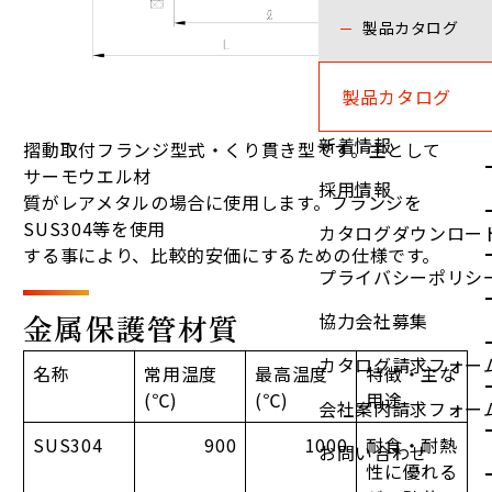
製品カタログ
製品カタログ
新着情報
摺動取付フランジ型式・くり貫き型です。主として
サーモウエル材
採用情報
質がレアメタルの場合に使用します。フランジを
SUS304等を使用
カタログダウンロー
する事により、比較的安価にするための仕様です。
プライバシーポリシ
金属保護管材質
協力会社募集
カタログ請求フォー
名称
常用温度
最高温度
特徴・主な
(℃)
(℃)
用途
会社案内請求フォー
SUS304
900
1000
耐食・耐熱
お問い合わせ
性に優れる