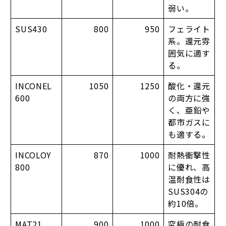
弱い。
SUS430
800
950
フェライト
系。還元雰
囲気に適す
る。
INCONEL
1050
1250
酸化・還元
600
の両方に強
く、亜鉛や
都市ガスに
も適する。
INCOLOY
870
1000
耐熱衝撃性
800
に優れ、高
温耐食性は
SUS304の
約10倍。
MAT21
900
1000
究極の耐食