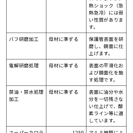
熱ショック（急
熱急冷）には弱
い性質がありま
す。
バフ研磨加工
母材に準ずる
保護管表面を研
磨し、鏡面に仕
上げます。
電解研磨処理
母材に準ずる
表面の平滑化お
よび鏡面化を施
す処理です。
禁油・禁水処理
母材に準ずる
表面に油分や水
加工
分を一切残さな
い仕上げで、酸
素ライン等に適
しています。
スーパーカロラ
1250
アルミ被膜によ