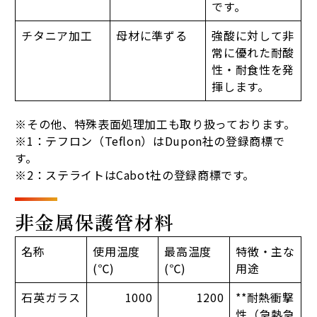
です。
チタニア加工
母材に準ずる
強酸に対して非
常に優れた耐酸
性・耐食性を発
揮します。
※その他、特殊表面処理加工も取り扱っております。
※1：テフロン（Teflon）はDupon社の登録商標で
す。
※2：ステライトはCabot社の登録商標です。
非金属保護管材料
名称
使用温度
最高温度
特徴・主な
(℃)
(℃)
用途
石英ガラス
1000
1200
**耐熱衝撃
性（急熱急