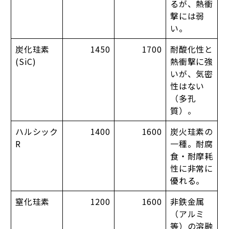
るが、熱衝
撃には弱
い。
炭化珪素
1450
1700
耐酸化性と
(SiC)
熱衝撃に強
いが、気密
性はない
（多孔
質）。
ハルシック
1400
1600
炭火珪素の
R
一種。耐腐
食・耐摩耗
性に非常に
優れる。
窒化珪素
1200
1600
非鉄金属
（アルミ
等）の溶融