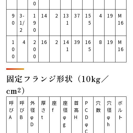
0
9
3-
1
14
2
13
37
15
4
19
M
0
1/
9
1
5
16
2
0
1
4
2
16
2
14
39
16
8
19
M
0
0
1
5
16
0
0
固定フランジ形状（10kg／
cm²）
呼
呼
外
厚
座
座
首
P
穴
穴
ボ
び
び
径
さ
f
径
高
C
数
径
ル
A
B
φ
t
φ
H
D
φ
ト
D
g
φ
h
C