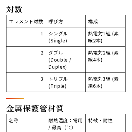
対数
エレメント対数
呼び方
構成
1
シングル
熱電対1組 (素
(Single)
線2本)
2
ダブル
熱電対2組 (素
(Double /
線4本)
Duplex)
3
トリプル
熱電対3組 (素
(Triple)
線6本)
金属保護管材質
名称
耐熱温度：常用
特徴・耐性
/ 最高（℃）