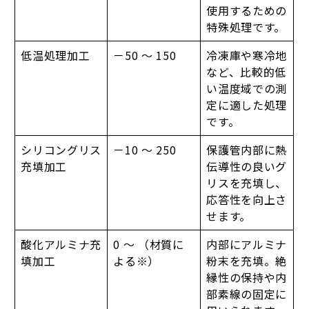
使用するための
特殊処理です。
低温処理加工
－50 ～ 150
冷凍庫や寒冷地
など、比較的低
い温度域での測
定に適した処理
です。
シリコングリス
－10 ～ 250
保護管内部に熱
充填加工
伝導性の良いグ
リスを充填し、
応答性を向上さ
せます。
酸化アルミナ充
0 ～ （材質に
内部にアルミナ
填加工
よる※）
粉末を充填。絶
縁性の保持や内
部素線の固定に