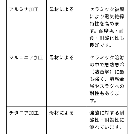
アルミナ加工
母材による
セラミック被膜
により電気絶縁
特性を高めま
す。耐摩耗・耐
食・耐酸化性も
良好です。
ジルコニア加工
母材による
セラミック溶射
の中で急熱急冷
（熱衝撃）に最
も強く、溶融金
属やスラグへの
耐性もありま
す。
チタニア加工
母材による
強酸に対する耐
酸性・耐蝕性に
優れています。