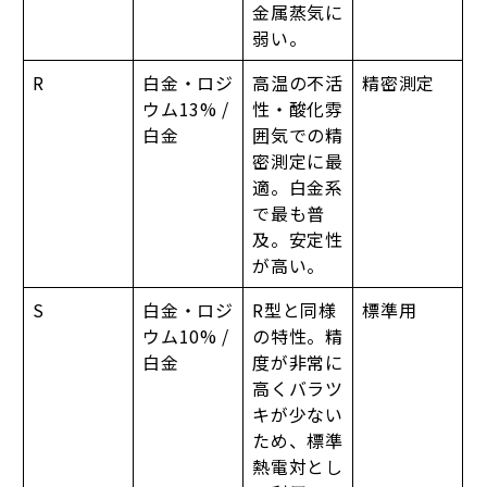
金属蒸気に
弱い。
R
白金・ロジ
高温の不活
精密測定
ウム13% /
性・酸化雰
白金
囲気での精
密測定に最
適。白金系
で最も普
及。安定性
が高い。
S
白金・ロジ
R型と同様
標準用
ウム10% /
の特性。精
白金
度が非常に
高くバラツ
キが少ない
ため、標準
熱電対とし