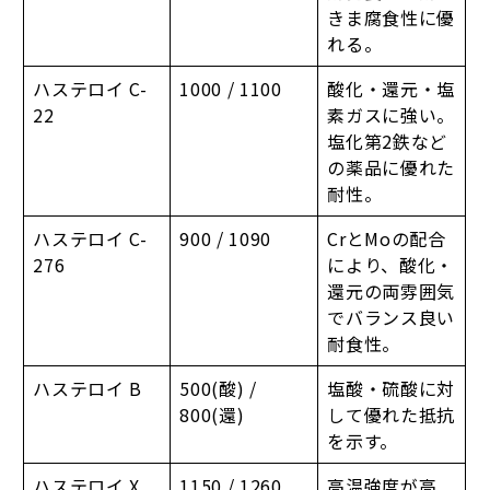
きま腐食性に優
れる。
ハステロイ C-
1000 / 1100
酸化・還元・塩
22
素ガスに強い。
塩化第2鉄など
の薬品に優れた
耐性。
ハステロイ C-
900 / 1090
CrとMoの配合
276
により、酸化・
還元の両雰囲気
でバランス良い
耐食性。
ハステロイ B
500(酸) /
塩酸・硫酸に対
800(還)
して優れた抵抗
を示す。
ハステロイ X
1150 / 1260
高温強度が高