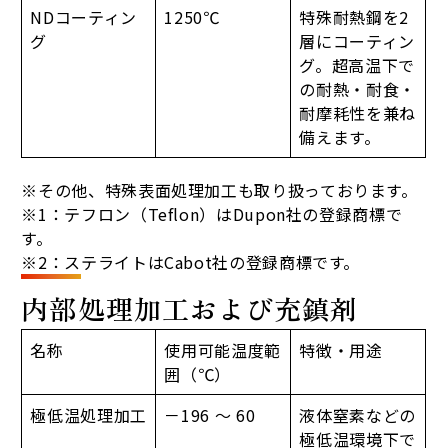
NDコーティン
1250℃
特殊耐熱鋼を2
グ
層にコーティン
グ。超高温下で
の耐熱・耐食・
耐摩耗性を兼ね
備えます。
※その他、特殊表面処理加工も取り扱っております。
※1：テフロン（Teflon）はDupon社の登録商標で
す。
※2：ステライトはCabot社の登録商標です。
内部処理加工および充鎮剤
名称
使用可能温度範
特徴・用途
囲（℃）
極低温処理加工
－196 ～ 60
液体窒素などの
極低温環境下で