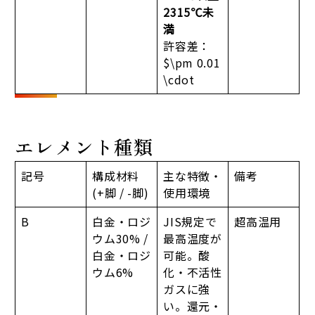
2315℃未
満
許容差：
$\pm 0.01
\cdot
エレメント種類
記号
構成材料
主な特徴・
備考
(+脚 / -脚)
使用環境
B
白金・ロジ
JIS規定で
超高温用
ウム30% /
最高温度が
白金・ロジ
可能。酸
ウム6%
化・不活性
ガスに強
い。還元・