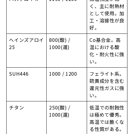
く、主に耐熱材
として使用。加
工・溶接性が良
好。
へインズアロイ
800(酸) /
Co基合金。高
25
1000(還)
温における酸
化・耐火性に強
い。
SUH446
1000 / 1200
フェライト系。
硫黄成分を含む
還元性ガスに強
い。
チタン
250(酸) /
低温での耐蝕性
1000(還)
は極めて優秀。
高温では脆くな
る性質がある。