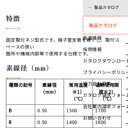
製品カタログ
特徴
製品カタログ
新着情報
固定取付ネジ型式です。端子筐支管を無くし、取付ス
ペースの狭い
採用情報
箇所や機械内部等で使用する仕様です。
カタログダウンロー
素線径（mm）
プライバシーポリシ
協力会社募集
種類の記号
素線径
常用温度
過熱使用限
（mm）
※1）
度※2）
カタログ請求フォー
（℃）
（℃）
会社案内請求フォー
B
0.50
1500
1700
お問い合わせ
R
0.50
1400
1600