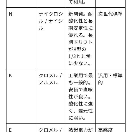
て利用。
N
ナイクロシ
新開発。耐
次世代標準
ル / ナイシ
酸化性と長
ル
期安定性に
優れる。長
期ドリフト
がK型の
1/3と非常
に少ない。
K
クロメル /
工業用で最
汎用・標準
アルメル
も一般的。
的
安価で直線
性が良い。
酸化性に強
く、還元性
に弱い。
E
クロメル /
熱起電力が
高感度