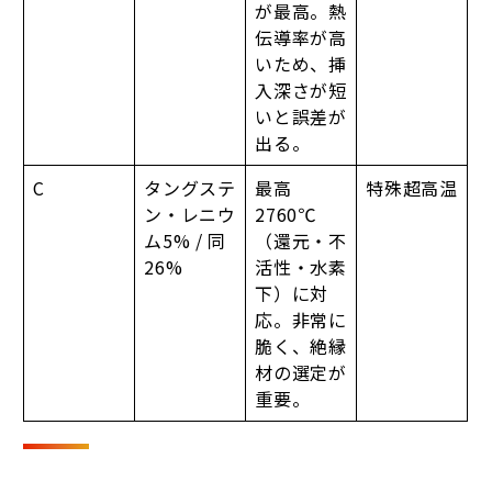
が最高。熱
伝導率が高
いため、挿
入深さが短
いと誤差が
出る。
C
タングステ
最高
特殊超高温
ン・レニウ
2760℃
ム5% / 同
（還元・不
26%
活性・水素
下）に対
応。非常に
脆く、絶縁
材の選定が
重要。