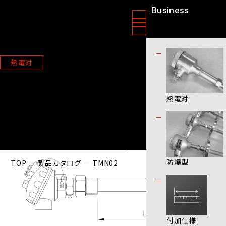
Business
ニッソクセンサー株式会社
製品情報
熱電対
TMN02
熱電対
防爆型
TOP
製品カタログ
TMN02
付加仕様