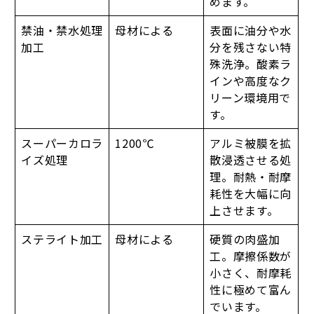
めます。
禁油・禁水処理
母材による
表面に油分や水
加工
分を残さない特
殊洗浄。酸素ラ
インや高度なク
リーン環境用で
す。
スーパーカロラ
1200℃
アルミ被膜を拡
イズ処理
散浸透させる処
理。耐熱・耐摩
耗性を大幅に向
上させます。
ステライト加工
母材による
硬質の肉盛加
工。摩擦係数が
小さく、耐摩耗
性に極めて富ん
でいます。