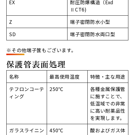
EX
耐圧防爆構造（Exd
ⅡCT6)
Z
端子密閉防水小型
SD
端子密閉防水両口型
※その他端子筺もございます。
保護管表面処理
名称
最高使用温度
特徴・主な用途
テフロンコーテ
250℃
各種金属保護管
ィング
に施すことで、
低温域での非常
に高い耐薬品性
を実現します。
ガラスライニン
450℃
酸およびガス体