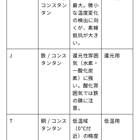
コンスタン
最大。微小
タン
な温度変化
の検出に向
くが、素線
抵抗が大き
い。
J
鉄 / コンス
還元性雰囲
還元用
タンタン
気（水素・
一酸化炭
素）に強
い。酸化雰
囲気では鉄
の錆に注
意。
T
銅 / コンス
低温域
低温用
タンタン
（0℃付
近）の精度