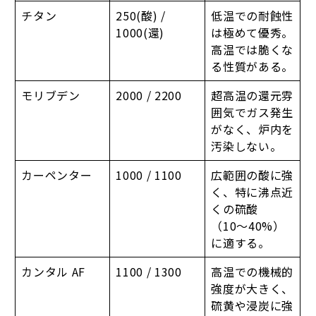
チタン
250(酸) /
低温での耐蝕性
1000(還)
は極めて優秀。
高温では脆くな
る性質がある。
モリブデン
2000 / 2200
超高温の還元雰
囲気でガス発生
がなく、炉内を
汚染しない。
カーペンター
1000 / 1100
広範囲の酸に強
く、特に沸点近
くの硫酸
（10〜40%）
に適する。
カンタル AF
1100 / 1300
高温での機械的
強度が大きく、
硫黄や浸炭に強