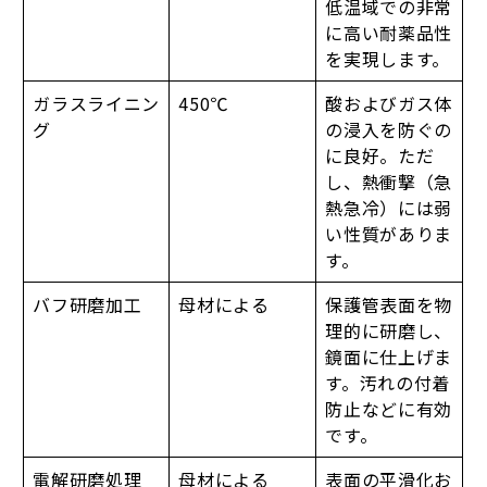
低温域での非常
に高い耐薬品性
を実現します。
ガラスライニン
450℃
酸およびガス体
グ
の浸入を防ぐの
に良好。ただ
し、熱衝撃（急
熱急冷）には弱
い性質がありま
す。
バフ研磨加工
母材による
保護管表面を物
理的に研磨し、
鏡面に仕上げま
す。汚れの付着
防止などに有効
です。
電解研磨処理
母材による
表面の平滑化お