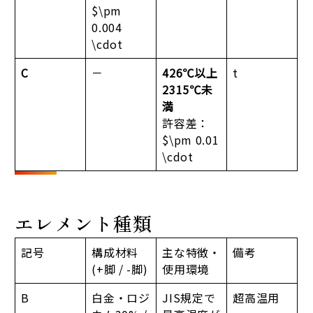
$\pm
0.004
\cdot
C
－
426℃以上
t
2315℃未
満
許容差：
$\pm 0.01
\cdot
エレメント種類
記号
構成材料
主な特徴・
備考
(+脚 / -脚)
使用環境
B
白金・ロジ
JIS規定で
超高温用