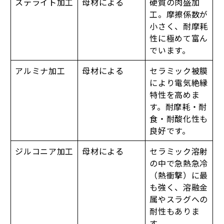
ステライト加工
母材による
硬質の肉盛加
工。摩擦係数が
小さく、耐摩耗
性に極めて富ん
でいます。
アルミナ加工
母材による
セラミック被膜
により電気絶縁
特性を高めま
す。耐摩耗・耐
食・耐酸化性も
良好です。
ジルコニア加工
母材による
セラミック溶射
の中で急熱急冷
（熱衝撃）に最
も強く、溶融金
属やスラグへの
耐性もありま
す。