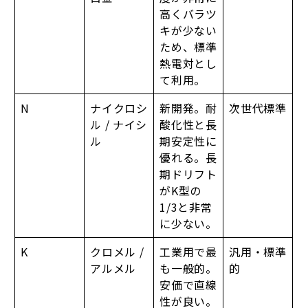
高くバラツ
キが少ない
ため、標準
熱電対とし
て利用。
N
ナイクロシ
新開発。耐
次世代標準
ル / ナイシ
酸化性と長
ル
期安定性に
優れる。長
期ドリフト
がK型の
1/3と非常
に少ない。
K
クロメル /
工業用で最
汎用・標準
アルメル
も一般的。
的
安価で直線
性が良い。