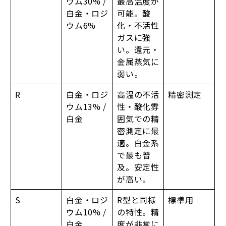
ウム30% /
最高温度が
白金・ロジ
可能。酸
ウム6%
化・不活性
ガスに強
い。還元・
金属蒸気に
弱い。
R
白金・ロジ
高温の不活
精密測定
ウム13% /
性・酸化雰
白金
囲気での精
密測定に最
適。白金系
で最も普
及。安定性
が高い。
S
白金・ロジ
R型と同様
標準用
ウム10% /
の特性。精
白金
度が非常に