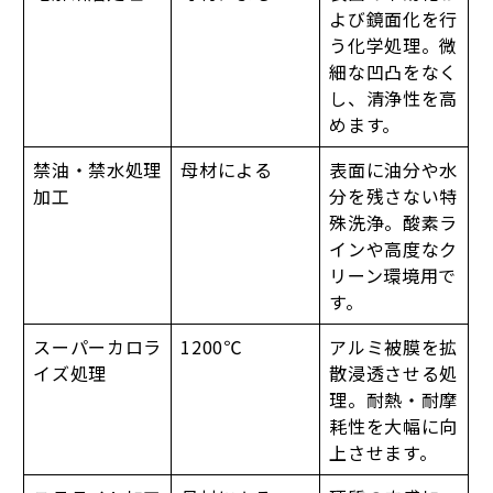
よび鏡面化を行
う化学処理。微
細な凹凸をなく
し、清浄性を高
めます。
禁油・禁水処理
母材による
表面に油分や水
加工
分を残さない特
殊洗浄。酸素ラ
インや高度なク
リーン環境用で
す。
スーパーカロラ
1200℃
アルミ被膜を拡
イズ処理
散浸透させる処
理。耐熱・耐摩
耗性を大幅に向
上させます。