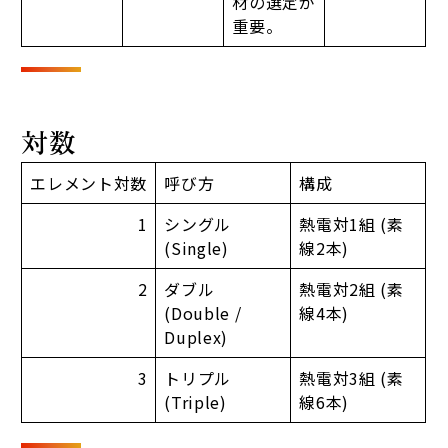
材の選定が
重要。
対数
エレメント対数
呼び方
構成
1
シングル
熱電対1組 (素
(Single)
線2本)
2
ダブル
熱電対2組 (素
(Double /
線4本)
Duplex)
3
トリプル
熱電対3組 (素
(Triple)
線6本)