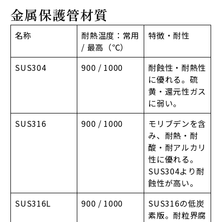
金属保護管材質
名称
耐熱温度：常用
特徴・耐性
/ 最高（℃）
SUS304
900 / 1000
耐蝕性・耐熱性
に優れる。硫
黄・還元性ガス
に弱い。
SUS316
900 / 1000
モリブデンを含
み、耐熱・耐
酸・耐アルカリ
性に優れる。
SUS304より耐
蝕性が高い。
SUS316L
900 / 1000
SUS316の低炭
素版。耐粒界腐