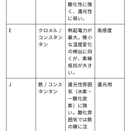
酸化性に強
く、還元性
に弱い。
E
クロメル /
熱起電力が
高感度
コンスタン
最大。微小
タン
な温度変化
の検出に向
くが、素線
抵抗が大き
い。
J
鉄 / コンス
還元性雰囲
還元用
タンタン
気（水素・
一酸化炭
素）に強
い。酸化雰
囲気では鉄
の錆に注