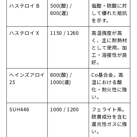
ハステロイ B
500(酸) /
塩酸・硫酸に対
800(還)
して優れた抵抗
を示す。
ハステロイ X
1150 / 1260
高温強度が高
く、主に耐熱材
として使用。加
工・溶接性が良
好。
へインズアロイ
800(酸) /
Co基合金。高
25
1000(還)
温における酸
化・耐火性に強
い。
SUH446
1000 / 1200
フェライト系。
硫黄成分を含む
還元性ガスに強
い。