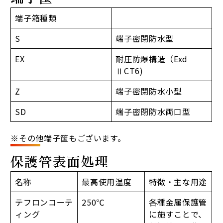
端子箱種類
S
端子密閉防水型
EX
耐圧防爆構造（Exd
ⅡCT6)
Z
端子密閉防水小型
SD
端子密閉防水両口型
※その他端子筺もございます。
保護管表面処理
名称
最高使用温度
特徴・主な用途
テフロンコーテ
250℃
各種金属保護管
ィング
に施すことで、