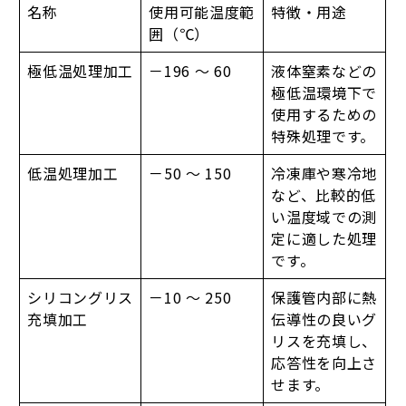
名称
使用可能温度範
特徴・用途
囲（℃）
極低温処理加工
－196 ～ 60
液体窒素などの
極低温環境下で
使用するための
特殊処理です。
低温処理加工
－50 ～ 150
冷凍庫や寒冷地
など、比較的低
い温度域での測
定に適した処理
です。
シリコングリス
－10 ～ 250
保護管内部に熱
充填加工
伝導性の良いグ
リスを充填し、
応答性を向上さ
せます。