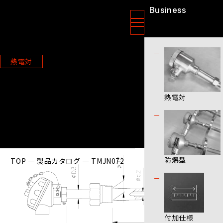
Business
ニッソクセンサー株式会社
製品情報
熱電対
TMJN072
熱電対
防爆型
TOP
製品カタログ
TMJN072
付加仕様