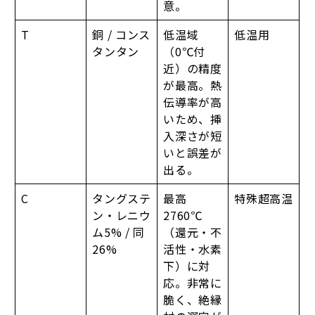
意。
T
銅 / コンス
低温域
低温用
タンタン
（0℃付
近）の精度
が最高。熱
伝導率が高
いため、挿
入深さが短
いと誤差が
出る。
C
タングステ
最高
特殊超高温
ン・レニウ
2760℃
ム5% / 同
（還元・不
26%
活性・水素
下）に対
応。非常に
脆く、絶縁