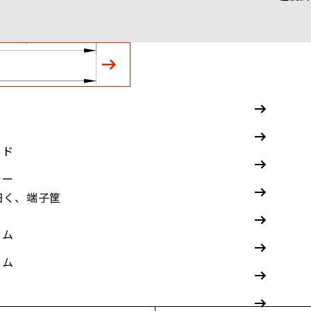
ード
シー
細く、端子筐
ーム
ーム