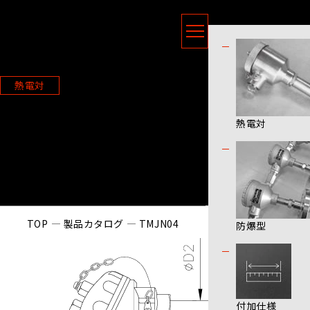
製品情報
ニッソクセンサー株式会社
熱電対
TMJN04
熱電対
TOP
製品カタログ
TMJN04
防爆型
付加仕様