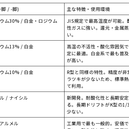
脚 / -脚)
主な特徴・使用環境
ウム30% / 白金・ロジウム
JIS規定で最高温度が可能。
性ガスに強い。還元・金属
い。
ム13% / 白金
高温の不活性・酸化雰囲気
定に最適。白金系で最も普
が高い。
ム10% / 白金
R型と同様の特性。精度が非
ラツキが少ないため、標準
て利用。
 / ナイシル
新開発。耐酸化性と長期安
る。長期ドリフトがK型の1/
少ない。
 アルメル
工業用で最も一般的。安価