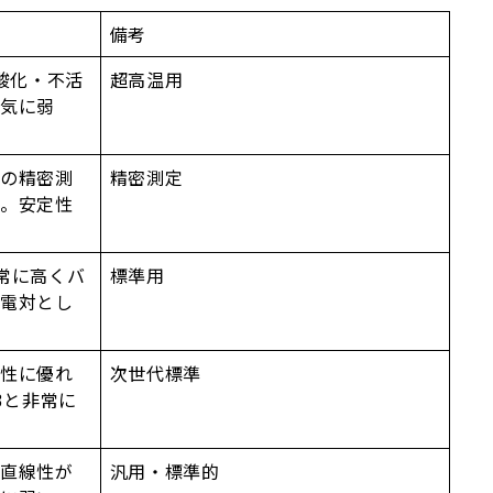
備考
酸化・不活
超高温用
蒸気に弱
での精密測
精密測定
及。安定性
常に高くバ
標準用
熱電対とし
定性に優れ
次世代標準
3と非常に
で直線性が
汎用・標準的