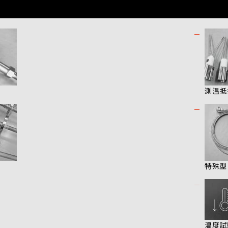
測温抵
特殊型
温度試