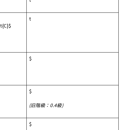
t
t{C}$
$
$
(旧階級：0.4級)
$