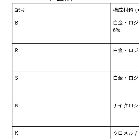
記号
構成材料 (+
B
白金・ロジ
6%
R
白金・ロジウ
S
白金・ロジウ
N
ナイクロシル
K
クロメル /