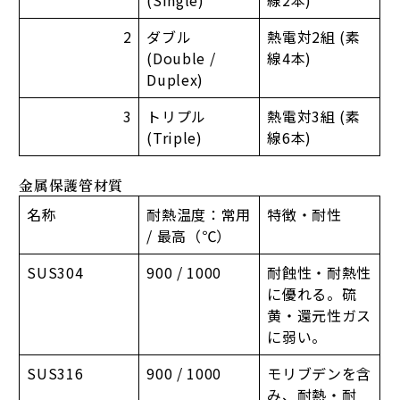
2
ダブル
熱電対2組 (素
(Double /
線4本)
Duplex)
3
トリプル
熱電対3組 (素
(Triple)
線6本)
金属保護管材質
名称
耐熱温度：常用
特徴・耐性
/ 最高（℃）
SUS304
900 / 1000
耐蝕性・耐熱性
に優れる。硫
黄・還元性ガス
に弱い。
SUS316
900 / 1000
モリブデンを含
み、耐熱・耐