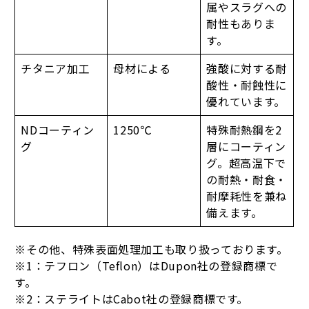
属やスラグへの
耐性もありま
す。
チタニア加工
母材による
強酸に対する耐
酸性・耐蝕性に
優れています。
NDコーティン
1250℃
特殊耐熱鋼を2
グ
層にコーティン
グ。超高温下で
の耐熱・耐食・
耐摩耗性を兼ね
備えます。
※その他、特殊表面処理加工も取り扱っております。
※1：テフロン（Teflon）はDupon社の登録商標で
す。
※2：ステライトはCabot社の登録商標です。