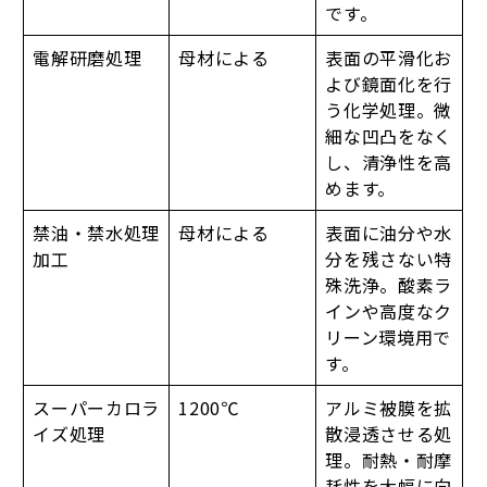
です。
電解研磨処理
母材による
表面の平滑化お
よび鏡面化を行
う化学処理。微
細な凹凸をなく
し、清浄性を高
めます。
禁油・禁水処理
母材による
表面に油分や水
加工
分を残さない特
殊洗浄。酸素ラ
インや高度なク
リーン環境用で
す。
スーパーカロラ
1200℃
アルミ被膜を拡
イズ処理
散浸透させる処
理。耐熱・耐摩
耗性を大幅に向