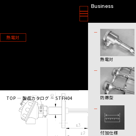
Business
ニッソクセンサー株式会社
製品情報
熱電対
STFH04
熱電対
防爆型
TOP
製品カタログ
STFH04
付加仕様