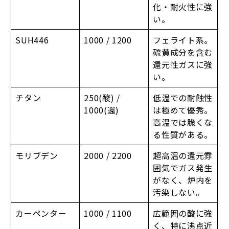
化・耐火性に強
い。
SUH446
1000 / 1200
フェライト系。
硫黄成分を含む
還元性ガスに強
い。
チタン
250(酸) /
低温での耐蝕性
1000(還)
は極めて優秀。
高温では脆くな
る性質がある。
モリブデン
2000 / 2200
超高温の還元雰
囲気でガス発生
がなく、炉内を
汚染しない。
カーペンター
1000 / 1100
広範囲の酸に強
く、特に沸点近