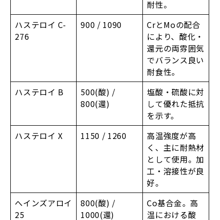
耐性。
ハステロイ C-
900 / 1090
CrとMoの配合
276
により、酸化・
還元の両雰囲気
でバランス良い
耐食性。
ハステロイ B
500(酸) /
塩酸・硫酸に対
800(還)
して優れた抵抗
を示す。
ハステロイ X
1150 / 1260
高温強度が高
く、主に耐熱材
として使用。加
工・溶接性が良
好。
へインズアロイ
800(酸) /
Co基合金。高
25
1000(還)
温における酸