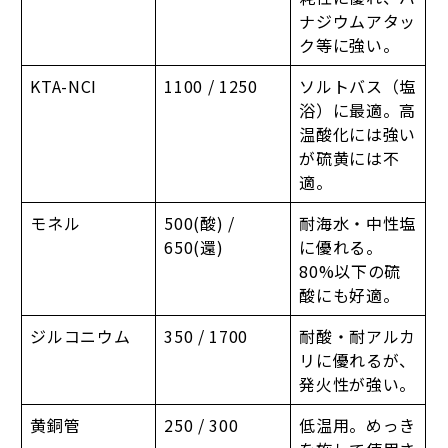
ナジウムアタッ
ク等に強い。
KTA-NCI
1100 / 1250
ソルトバス（塩
浴）に最適。高
温酸化には強い
が硫黄には不
適。
モネル
500(酸) /
耐海水・中性塩
650(還)
に優れる。
80%以下の硫
酸にも好適。
ジルコニウム
350 / 1700
耐酸・耐アルカ
リに優れるが、
発火性が強い。
黄銅管
250 / 300
低温用。めっき