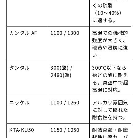
くの硫酸
（10〜40%）
に適する。
カンタル AF
1100 / 1300
高温での機械的
強度が大きく、
硫黄や浸炭に強
い。
タンタル
300(酸) /
300℃以下なら
2480(還)
殆どの酸に耐え
る。真空中で超
高温に対応。
ニッケル
1100 / 1260
アルカリ雰囲気
に対して優れた
耐食性を持つ。
KTA-KU50
1150 / 1250
耐熱衝撃・耐摩
耗性に優れ、バ