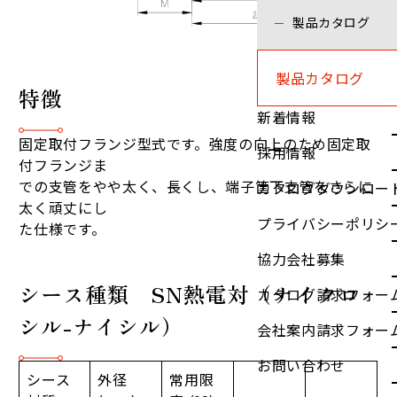
製品カタログ
製品カタログ
特徴
新着情報
固定取付フランジ型式です。強度の向上のため固定取
採用情報
付フランジま
での支管をやや太く、長くし、端子筐下支管をさらに
カタログダウンロー
太く頑丈にし
プライバシーポリシ
た仕様です。
協力会社募集
シース種類 SN熱電対（ナイクロ
カタログ請求フォー
シル-ナイシル）
会社案内請求フォー
お問い合わせ
シース
外径
常用限