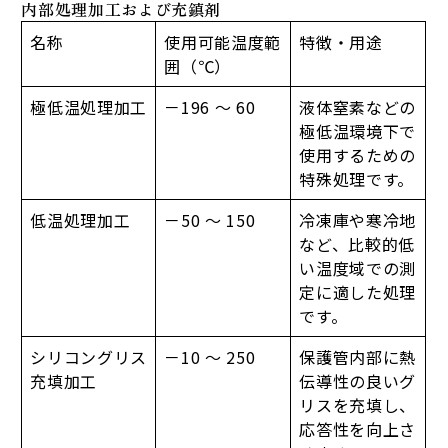
内部処理加工および充鎮剤
名称
使用可能温度範
特徴・用途
囲（℃）
極低温処理加工
－196 ～ 60
液体窒素などの
極低温環境下で
使用するための
特殊処理です。
低温処理加工
－50 ～ 150
冷凍庫や寒冷地
など、比較的低
い温度域での測
定に適した処理
です。
シリコングリス
－10 ～ 250
保護管内部に熱
充填加工
伝導性の良いグ
リスを充填し、
応答性を向上さ