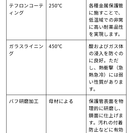
テフロンコーテ
250℃
各種金属保護管
ィング
に施すことで、
低温域での非常
に高い耐薬品性
を実現します。
ガラスライニン
450℃
酸およびガス体
グ
の浸入を防ぐの
に良好。ただ
し、熱衝撃（急
熱急冷）には弱
い性質がありま
す。
バフ研磨加工
母材による
保護管表面を物
理的に研磨し、
鏡面に仕上げま
す。汚れの付着
防止などに有効