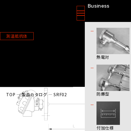
Business
ニッソクセンサー株式会社
製品情報
測温抵抗体
SRF02
熱電対
防爆型
TOP
製品カタログ
SRF02
付加仕様