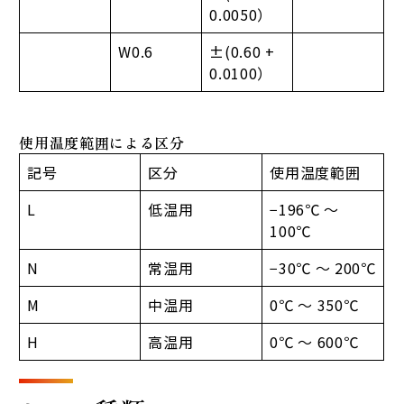
0.0050）
W0.6
±(0.60 +
0.0100）
使用温度範囲による区分
記号
区分
使用温度範囲
L
低温用
−196℃ ～
100℃
N
常温用
−30℃ ～ 200℃
M
中温用
0℃ ～ 350℃
H
高温用
0℃ ～ 600℃