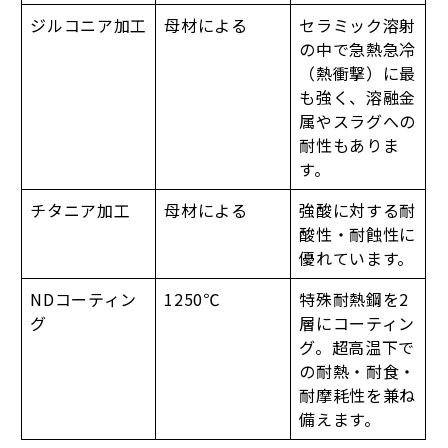
ジルコニア加工
母材による
セラミック溶射
の中で急熱急冷
（熱衝撃）に最
も強く、溶融金
属やスラグへの
耐性もありま
す。
チタニア加工
母材による
強酸に対する耐
酸性・耐蝕性に
優れています。
NDコーティン
1250℃
特殊耐熱鋼を2
グ
層にコーティン
グ。超高温下で
の耐熱・耐食・
耐摩耗性を兼ね
備えます。