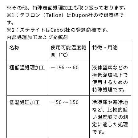
※その他、特殊表面処理加工も取り扱っております。
※1：テフロン（Teflon）はDupon社の登録商標で
す。
※2：ステライトはCabot社の登録商標です。
内部処理加工および充鎮剤
名称
使用可能温度範
特徴・用途
囲（℃）
極低温処理加工
－196 ～ 60
液体窒素などの
極低温環境下で
使用するための
特殊処理です。
低温処理加工
－50 ～ 150
冷凍庫や寒冷地
など、比較的低
い温度域での測
定に適した処理
です。