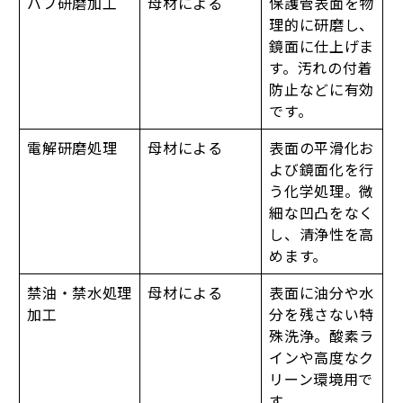
バフ研磨加工
母材による
保護管表面を物
理的に研磨し、
鏡面に仕上げま
す。汚れの付着
防止などに有効
です。
電解研磨処理
母材による
表面の平滑化お
よび鏡面化を行
う化学処理。微
細な凹凸をなく
し、清浄性を高
めます。
禁油・禁水処理
母材による
表面に油分や水
加工
分を残さない特
殊洗浄。酸素ラ
インや高度なク
リーン環境用で
す。