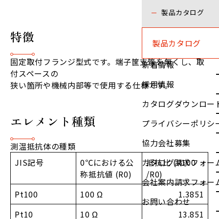
製品カタログ
特徴
製品カタログ
固定取付フランジ型式です。端子筐支管を無くし、取
新着情報
付スペースの
採用情報
狭い箇所や機械内部等で使用する仕様です。
カタログダウンロー
エレメント種類
プライバシーポリシ
協力会社募集
測温抵抗体の種類
JIS記号
0℃における公
抵抗比 (R100​
カタログ請求フォー
称抵抗値 (R0​)
/R0​)
会社案内請求フォー
Pt100
100 Ω
1.3851
お問い合わせ
Pt10
10 Ω
13.851