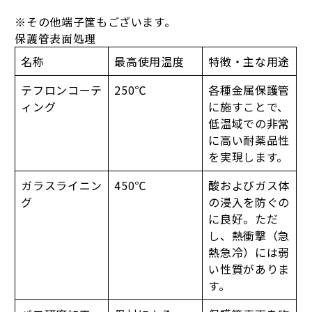
※その他端子筺もございます。
保護管表面処理
名称
最高使用温度
特徴・主な用途
テフロンコーテ
250℃
各種金属保護管
ィング
に施すことで、
低温域での非常
に高い耐薬品性
を実現します。
ガラスライニン
450℃
酸およびガス体
グ
の浸入を防ぐの
に良好。ただ
し、熱衝撃（急
熱急冷）には弱
い性質がありま
す。