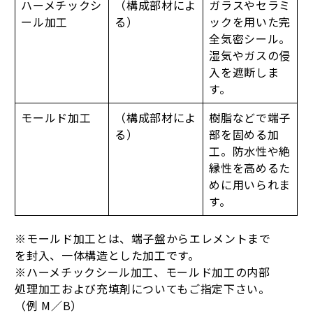
ハーメチックシ
（構成部材によ
ガラスやセラミ
ール加工
る）
ックを用いた完
全気密シール。
湿気やガスの侵
入を遮断しま
す。
モールド加工
（構成部材によ
樹脂などで端子
る）
部を固める加
工。防水性や絶
縁性を高めるた
めに用いられま
す。
※モールド加工とは、端子盤からエレメントまで
を封入、一体構造とした加工です。
※ハーメチックシール加工、モールド加工の内部
処理加工および充填剤についてもご指定下さい。
（例 M／B）