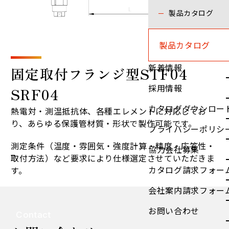
製品カタログ
製品カタログ
新着情報
固定取付フランジ型STF04
採用情報
SRF04
カタログダウンロー
熱電対・測温抵抗体、各種エレメントに対応してお
り、あらゆる保護管材質・形状で製作可能です。
プライバシーポリシ
測定条件（温度・雰囲気・強度計算・精度・応答性・
協力会社募集
取付方法）など要求により仕様選定させていただきま
カタログ請求フォー
す。
会社案内請求フォー
お問い合わせ
Contact