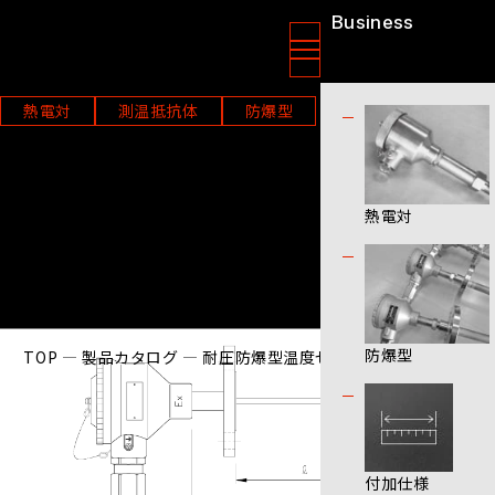
Business
ニッソクセンサー株式会社
製品情報
熱電対
測温抵抗体
防爆型
耐圧防爆型温度センサー【汎
用型】
熱電対
防爆型
TOP
製品カタログ
耐圧防爆型温度センサー【汎用型】
付加仕様